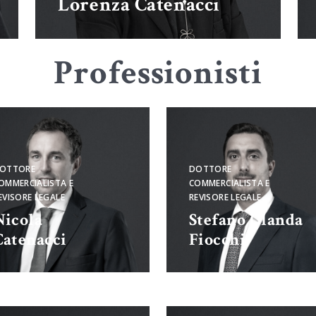
Lorenza Catenacci
Professionisti
OTTORE
DOTTORE
OMMERCIALISTA E
COMMERCIALISTA E
EVISORE LEGALE
REVISORE LEGALE
Nicola
Stefano Olanda
Catenacci
Fiocchi