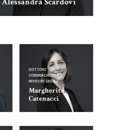
Alessandra Scardovi
DOTTORE
COMMERCIALISTA E
REVISORE LEGALE
Margherita
Catenacci