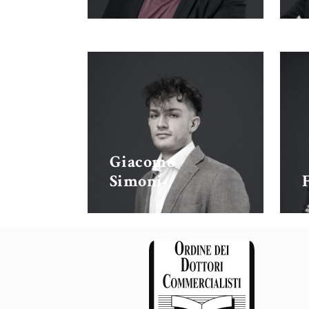
Giacomo
Simoni