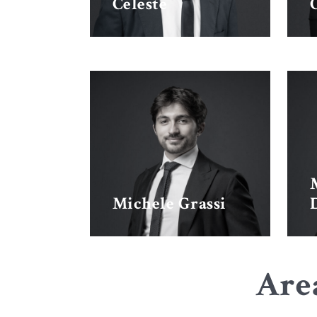
Celeste
Michele Grassi
Are