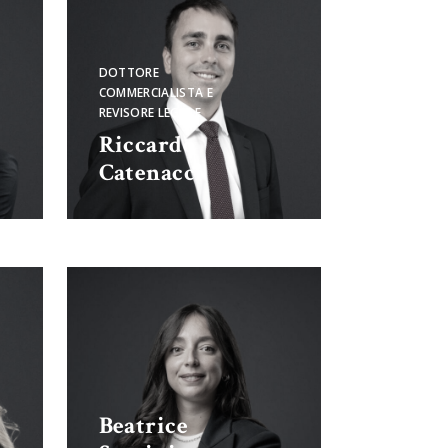
DOTTORE
COMMERCIALISTA E
REVISORE LEGALE
Riccardo
Catenacci
Beatrice