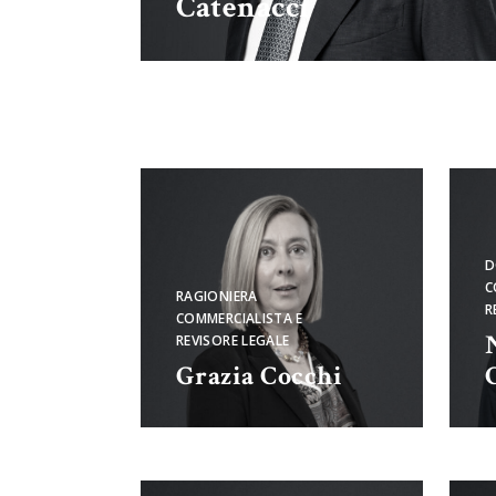
Catenacci
D
C
RAGIONIERA
R
COMMERCIALISTA E
REVISORE LEGALE
Grazia Cocchi