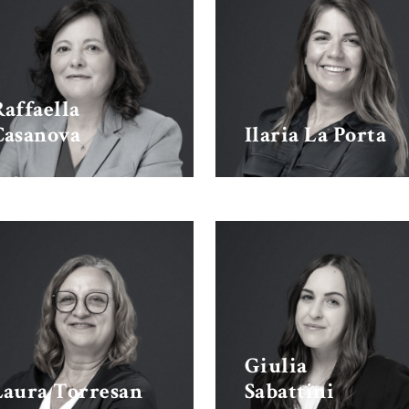
Raffaella
Casanova
Ilaria La Porta
Giulia
Laura Torresan
Sabattini