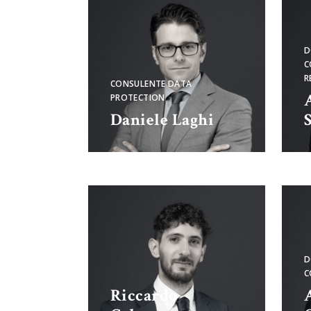
D
C
R
CONSULENTE DATA
PROTECTION
Daniele Laghi
D
C
Riccardo