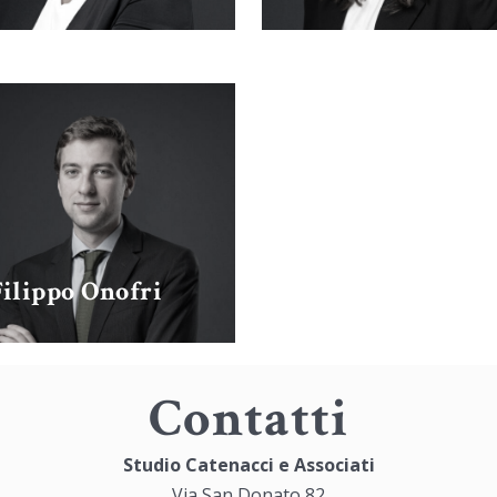
Filippo Onofri
Contatti
Studio Catenacci e Associati
Via San Donato 82