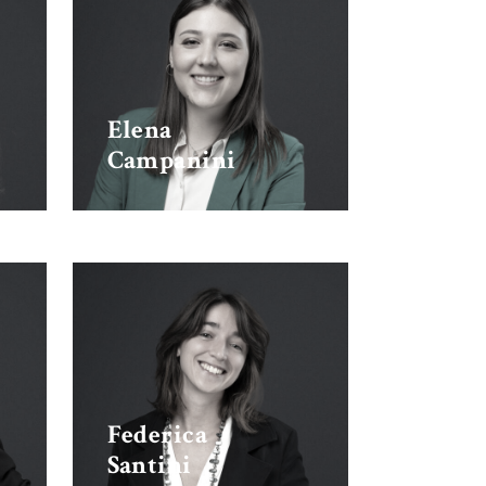
Elena
Campanini
Federica
Santini