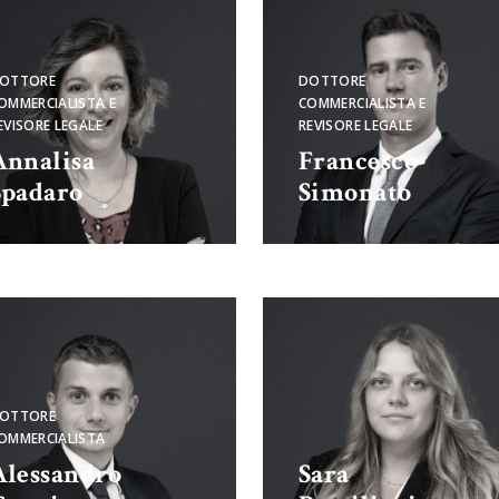
OTTORE
DOTTORE
OMMERCIALISTA E
COMMERCIALISTA E
EVISORE LEGALE
REVISORE LEGALE
Annalisa
Francesco
Spadaro
Simonato
OTTORE
OMMERCIALISTA
Alessandro
Sara